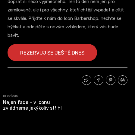
dopřát si něco výjimečného. Tento den není jen pro
zamilované, ale i pro všechny, kteří chtějí vypadat a cítit
se skvěle. Přijďte k nám do Icon Barbershop, nechte se
hýčkat a odejděte s novým vzhledem, který vás bude
bavit.
REZERVUJ SE JEŠTĚ DNES
previous
Nejen fade – v Iconu
zvládneme jakýkoliv střih!